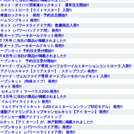
キット・ダイハツ用車速ロックキット 通常注文開始!!
ッチコントローラ【ライトマスター】 入荷!!
車速ロックキット 発売・予約注文開始!!
ームランプキット 発売!!
キット（パワースライドドア用） 数量限定入荷!!
キット（パワーバックドア用） 発売!!
専用 オートブレーキホールドキット発売!!
ST 7月号 に当社の製品が掲載されました!!
専用 オートブレーキホールドキット 発売!!
ープンキット 予約注文受付開始!!
ST 6月号 に当社の製品が掲載されました!!
ープンキット 予約注文受付開始!!
ファード・ヴェルファイア専用 ルーフカラーイルミネーションコントローラ 入荷!!
アクリルスキャナ【クリアスター】：ステップワゴン 発売!!
ファード・ヴェルファイア専用 オートブレーキホールドキット 入荷!!
ープンキット（特殊タイプ） 発売!!
キット 発売!!
 セキュリティ マーベラス200 発売!!
ST 2月号 に当社の製品が掲載されました!!
 イルミデイライトキット 発売!!
 イルミデイライトキット（LEDイルミネーションランプ対応モデル） 発売!!
連動アイドリングストップキャンセルキット【アイ ターン】 発売!!
 ウインカー連動アイドリングストップ
ット【アイ ターン】が、神戸新聞に掲載されました!!
ープンキット（パワーバックドア用） 発売!!
ープンキット（パワースライドドア用） 発売!!