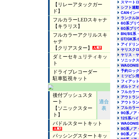
スマートロ
シフト連動
CANイン
ランクル3
60系プリ
60系プリ
BN/BS系
GT/GK
アイドリン
ヤリスクロ
ヤリス・ヤ
ソニックス
WAGONI
予約ロック
ミツビシ用
フィアット
ポルトフィ
フルカラー
アウトラン
アウトラン
フルカラー
90系ノア
125系ハ
WAGONI
90系ノア
90系ノア