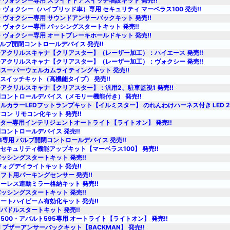
・ヴォクシー専用 スライドドアスイッチ増設キット 発売!!
・ヴォクシー（ハイブリッド車）専用 セキュリティ マーベラス100 発売!!
・ヴォクシー専用 サウンドアンサーバックキット 発売!!
・ヴォクシー専用 パッシングスタートキット 発売!!
・ヴォクシー専用 オートブレーキホールドキット 発売!!
バルブ開閉コントロールデバイス 発売!!
アクリルスキャナ【クリアスター】（レーザー加工）：ハイエース 発売!!
アクリルスキャナ【クリアスター】（レーザー加工）：ヴォクシー 発売!!
スーパーウェルカムライティングキット 発売!!
速スイッチキット（高機能タイプ） 発売!!
アクリルスキャナ【クリアスター】：汎用2、駐車監視1 発売!!
コントロールデバイス（メモリー機能付き） 発売!!
ルカラーLEDフットランプキット【イルミスター】 のれんわけハーネス付き LED 2本
コン リモコン化キット 発売!!
ンター専用インテリジェントオートライト【ライトオン】 発売!!
コントロールデバイス 発売!!
i458専用 バルブ開閉コントロールデバイス 発売!!
正セキュリティ機能アップキット【マーベラス100】 発売!!
ッシングスタートキット 発売!!
フォグデイライトキット 発売!!
フト用パーキングセンサー 発売!!
ーレス連動ミラー格納キット 発売!!
ッシングスタートキット 発売!!
ートハイビーム有効化キット 発売!!
パドルスタートキット 発売!!
500・アバルト595専用 オートライト【ライトオン】 発売!!
 ブザーアンサーバックキット【BACKMAN】 発売!!