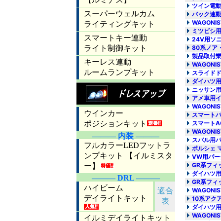
ツイン電動シ
バック連動
WAGONI
ミツビシ用
24V用ソ
80系ノア
製品取付業
WAGONI
スライドド
ダイハツ用
ニッサン用
アメ車用イ
WAGONI
スマートバ
スマートA
WAGONI
スバル用パ
ポルシェ 
VW用パー
GR系フィ
ダイハツ用
GR系フィ
WAGONI
10系アク
ダイハツ用
WAGONI