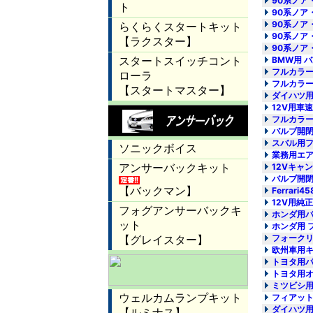
90系ノア
90系ノア
90系ノア
90系ノア
90系ノア
BMW用 
フルカラー
フルカラー
ダイハツ用
12V用車
フルカラー
バルブ開閉
スバル用フ
業務用エア
12Vキャ
バルブ開閉
Ferrar
12V用純
ホンダ用パ
ホンダ用 
フォークリ
欧州車用キ
トヨタ用パ
トヨタ用オ
ミツビシ用
フィアット
ダイハツ用