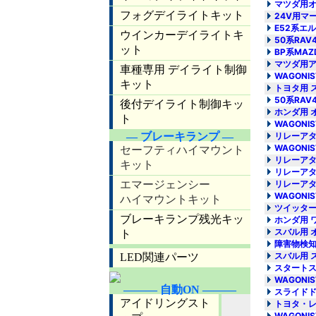
マツダ用オ
24V用マー
E52系エ
50系RA
BP系MA
マツダ用ア
WAGONI
トヨタ用 
50系RA
ホンダ用 
WAGONI
リレーアタ
WAGONI
リレーアタ
リレーアタ
リレーアタ
WAGONI
ツイッタ
ホンダ用 
スバル用 
障害物検知セ
スバル用 
スタートス
WAGONI
スライドド
トヨタ・レ
WAGONI