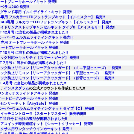
ートブレーキホールドキット 発売!!
ベラス200 発売!!
ルグランド専用 イルミデイライトキット 発売!!
V4専用 フルカラーLEDフットランプキット【イルミスター】 発売!!
ZDA3専用 フルカラーLEDフットランプキット【イルミスター】 発売!!
イドリングストップキャンセルキット タイプB 【アイメモリー】 発売!!
ST 12月号 に当社の製品が掲載されました!!
スーパーウェルカムライティングキット 発売!!
V4専用 オートブレーキホールドキット 発売!!
オートブレーキホールドキット 発売!!
ST 10月号 に当社の製品が掲載されました!!
ック対応セキュリティ【スマートガード】 発売!!
ST 7月号 に当社の製品が掲載されました!!
ック防止リモコン【リレーアタックガード】（ミニ平型ヒューズ） 発売!!
ック防止リモコン【リレーアタックガード】（平型ヒューズ） 発売!!
ック防止リモコン【リレーアタックガード】（低背ヒューズ） 発売!!
ST 4月号 に当社の製品が掲載されました!!
ー
、
インスタグラム
の公式アカウントを作成しました!!
ワンタッチスライドドアキット 発売!!
オートビークルホールドキット 発売!!
ンサーキット【AirySafe】 発売!!
スーパーウェルカムライティングキット タイプ【C】 発売!!
イッチコントローラ【スタートマスター】 販売再開!!
ST 11月号 に当社の製品が掲載されました!!
アスイッチ時間短縮キット【ショートクリッカー】 発売!!
クサス用ワンタッチウインカーキット 発売!!
ST 10月号 に当社の製品が掲載されました!!