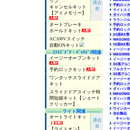
予約ロック
ライトスイ
ダイハツ用
ラウンジル
予約ロック
予約ロック
20系RX
WAGONI
10系NX
イージーオ
WAGONI
イージーオ
30系アル
フルカラー
30系アル
イージーオ
予約ロック
ダイハツ用
WAGONI
ダイハツ用
ダイハツ用
ウインカー
当社製品
キャンセルキ
イージーオ
イージーオ