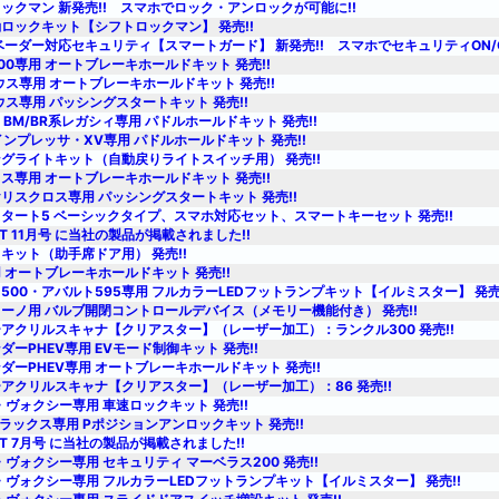
ックマン 新発売!! スマホでロック・アンロックが可能に!!
ロックキット【シフトロックマン】 発売!!
ベーダー対応セキュリティ【スマートガード】 新発売!! スマホでセキュリティON/O
00専用 オートブレーキホールドキット 発売!!
ウス専用 オートブレーキホールドキット 発売!!
ウス専用 パッシングスタートキット 発売!!
・BM/BR系レガシィ専用 パドルホールドキット 発売!!
系インプレッサ・XV専用 パドルホールドキット 発売!!
グライトキット（自動戻りライトスイッチ用） 発売!!
ス専用 オートブレーキホールドキット 発売!!
リスクロス専用 パッシングスタートキット 発売!!
タート5 ベーシックタイプ、スマホ対応セット、スマートキーセット 発売!!
ST 11月号 に当社の製品が掲載されました!!
キット（助手席ドア用） 発売!!
 オートブレーキホールドキット 発売!!
500・アバルト595専用 フルカラーLEDフットランプキット【イルミスター】 発売!
ーノ用 バルブ開閉コントロールデバイス（メモリー機能付き） 発売!!
アクリルスキャナ【クリアスター】（レーザー加工）：ランクル300 発売!!
ダーPHEV専用 EVモード制御キット 発売!!
ダーPHEV専用 オートブレーキホールドキット 発売!!
アクリルスキャナ【クリアスター】（レーザー加工）：86 発売!!
・ヴォクシー専用 車速ロックキット 発売!!
イラックス専用 Pポジションアンロックキット 発売!!
ST 7月号 に当社の製品が掲載されました!!
・ヴォクシー専用 セキュリティ マーベラス200 発売!!
・ヴォクシー専用 フルカラーLEDフットランプキット【イルミスター】 発売!!