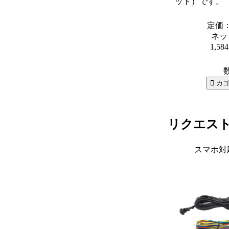
ット）です。
定価： 
ネッ
1,58
リクエス
スマホ対応セ