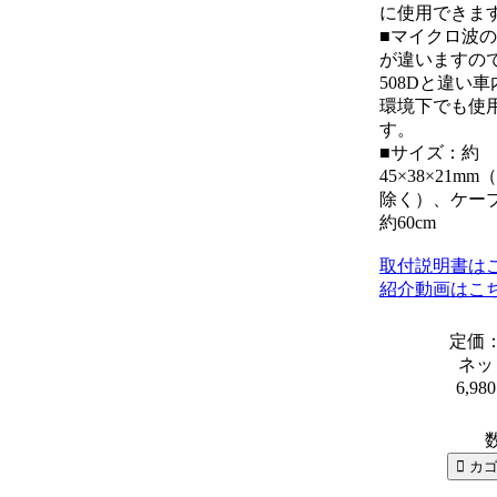
に使用できま
■マイクロ波
が違いますので
508Dと違い車内
環境下でも使
す。
■サイズ：約
45×38×21m
除く）、ケー
約60cm
取付説明書は
紹介動画はこ
定価： 
ネッ
6,98