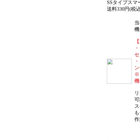
SSタイプスマー
送料330円(税込)
当
機
【
・
セ
・
ン
※
機
リ
可
ス
も
作