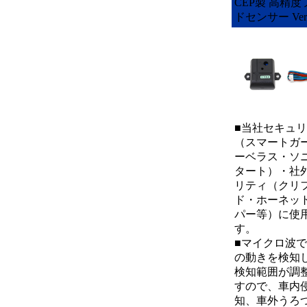
CEP製 高精
ドセンサー Ver1
■当社セキュ
（スマートガ
ーベラス・ソ
タート）・社
リティ（クリ
ド・ホーネッ
パー等）に使
す。
■マイクロ波
の動きを検知
検知範囲が調
すので、車内
知、車外うろ