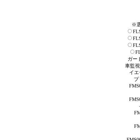
※
F
F
F
F
ガー
車監視
イエ
プ
FM
FM
F
F
FMS