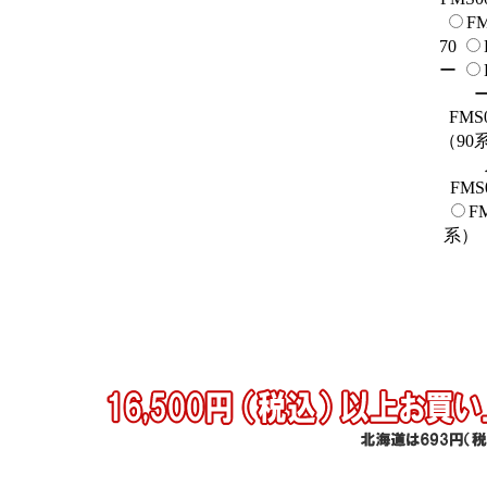
F
70
ー
FM
（90
FM
F
系）