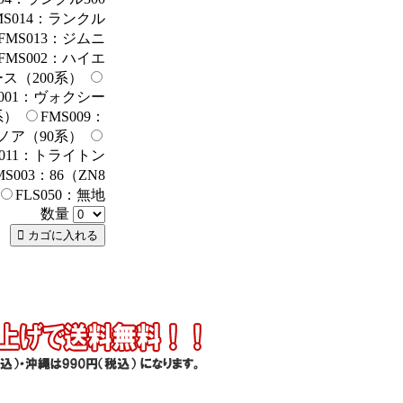
MS014：ランクル
FMS013：ジムニ
FMS002：ハイエ
ース（200系）
S001：ヴォクシー
系）
FMS009：
ノア（90系）
S011：トライトン
MS003：86（ZN8
FLS050：無地
数量