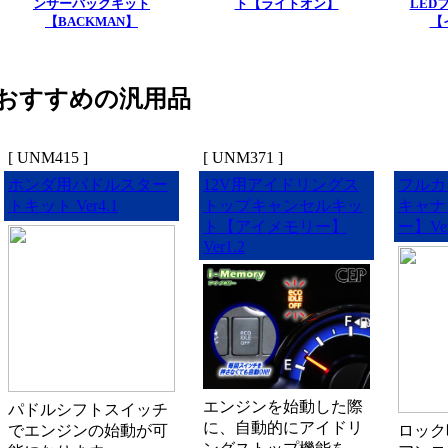
ンサーバックキット
ト【ライトオン】
LED
【BACKMAN】
【
おすすめの汎用品
[ UNM415 ]
[ UNM371 ]
ホンダ用パドルスター
12V用アイドリングス
フルカ
トキット Ver4.1
トップキャンセルキッ
キャナ
ト【アイメモリー】
ー】Ver
Ver1.2
エンジンを始動した際
パドルシフトスイッチ
に、自動的にアイドリ
でエンジンの始動が可
ロック