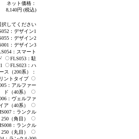
ネット価格：
8,140円
(税込)
選択してください
LS052：デザイン1
LS055：デザイン2
LS001：デザイン3
LS054：スマート
ド
FLS053：駐
1
FLS023：ハ
ース（200系）：
リントタイプ
S005：アルファー
ド（40系）
S006：ヴェルファ
イア（40系）
MS007：ランクル
250（角目）
MS008：ランクル
250（丸目）
004：ランクル300