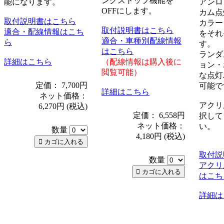
ングストップ機能を
能になります。
アンロ
OFFにします。
カム点
取付説明書はこちら
カラー
取付説明書はこちら
適合・配線情報はこち
をそれ
適合・車種別配線情報
ら
す。
はこちら
ランダ
詳細はこちら
（配線情報は購入後に
ョン・
閲覧可能）
な点灯
定価： 7,700円
可能で
詳細はこちら
ネット価格：
アクリ
6,270円
(税込)
定価： 6,558円
択して
ネット価格：
い。
数量
4,180円
(税込)
取付説
数量
アクリ
はこち
詳細は