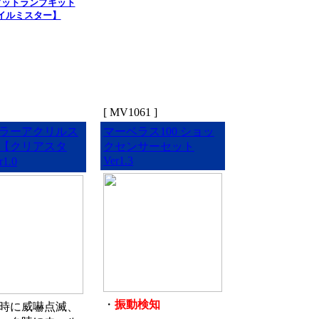
フットランプキット
イルミスター】
[ MV1061 ]
ラーアクリルス
マーベラス100 ショッ
【クリアスタ
クセンサーセット
Ver1.3
1.0
・
振動検知
時に威嚇点滅、