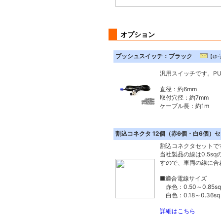
オプション
プッシュスイッチ：ブラック
【ゆう
汎用スイッチです。PU
直径：約6mm
取付穴径：約7mm
ケーブル長：約1m
割込コネクタ 12個（赤6個・白6個
割込コネクタセットで
当社製品の線は0.5s
すので、車両の線に合
■適合電線サイズ
赤色：0.50～0.85sq
白色：0.18～0.36sq
詳細はこちら