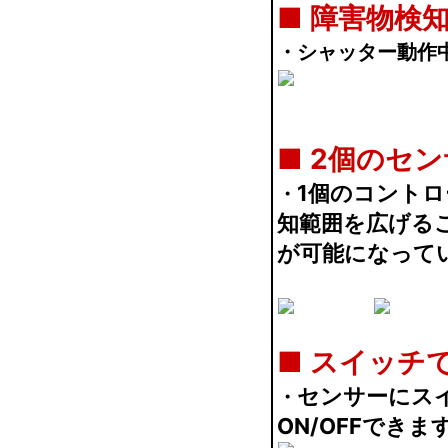
■
障害物検
・シャッター動作
■
2個のセ
1個のコント
・
知範囲を広げる
が可能になって
■
スイッチで
センサーにス
・
ON/OFFできま