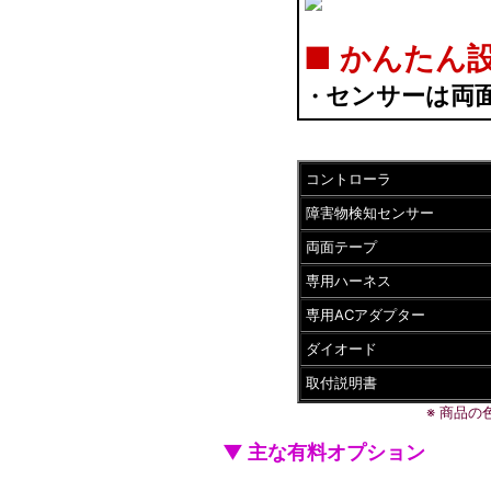
■
かんたん
センサーは両
・
コントローラ
障害物検知センサー
両面テープ
専用ハーネス
専用ACアダプター
ダイオード
取付説明書
※ 商品
▼ 主な有料オプション