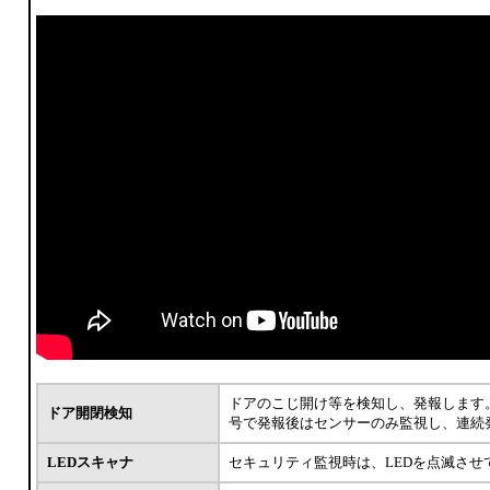
ドアのこじ開け等を検知し、発報します
ドア開閉検知
号で発報後はセンサーのみ監視し、連続
LEDスキャナ
セキュリティ監視時は、LEDを点滅させ