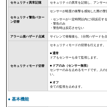
セキュリティ異常記憶
セキュリティの異常を記憶し、アンサー
センサーが軽度の衝撃を感知した際の警
セキュリティ警告パター
・センサーが一定時間以内に5回反応す
ン切替
・警告のみ
・警告時は反応させない
アラーム後ハザード点滅
サイレンで発報後も、1分間ハザードを
セキュリティモードの切替を行えます。
■ 通常
ドアもセンサーも全て監視します。
■ ドアのみ（センサー無視）
セキュリティモード切替
センサーのみを止めるモードです。人の
い。
■ オフ
全ての監視を止めます。
● 基本機能