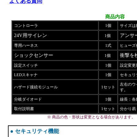
よくある質問
商品内容
コントローラ
1個
サイズは約
24V用サイレン
アンサ
1個
専用ハーネス
1式
ヒューズ
ショックセンサー
衝撃を
1個
設定スイッチ
1個
設定変更
LEDスキャナ
1個
セキュリ
左右のウ
ハザード接続モジュール
1セット
す。
分岐ダイオード
1個
線長：各約
取付説明書
1セット
分かり易
※ 商品の色・形状は変更となる場合があります。
● セキュリティ機能