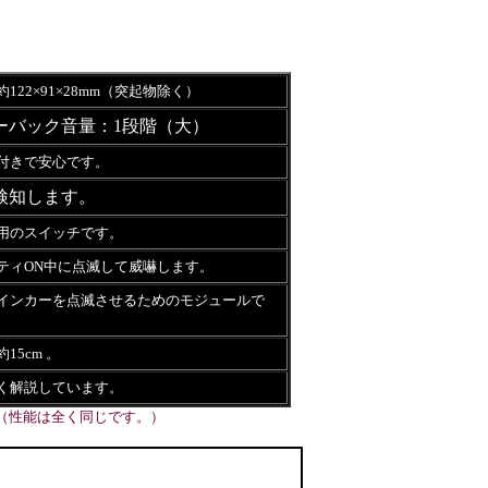
122×91×28mm（突起物除く）
ーバック音量：1段階（大）
付きで安心です。
検知します。
用のスイッチです。
ティON中に点滅して威嚇します。
インカーを点滅させるためのモジュールで
15cm 。
く解説しています。
（性能は全く同じです。）