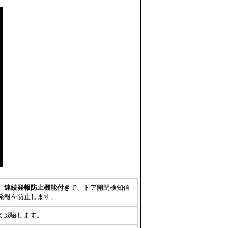
。
連続発報防止機能付き
で、ドア開閉検知信
発報を防止します。
て威嚇します。