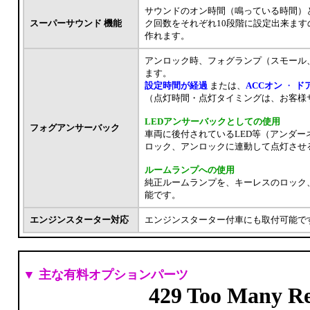
サウンドのオン時間（鳴っている時間）
スーパーサウンド 機能
ク回数をそれぞれ10段階に設定出来ま
作れます。
アンロック時、フォグランプ（スモール
ます。
設定時間が経過
または、
ACCオン
・
ド
（点灯時間・点灯タイミングは、お客様
LEDアンサーバックとしての使用
フォグアンサーバック
車両に後付されているLED等（アンダ
ロック、アンロックに連動して点灯させ
ルームランプへの使用
純正ルームランプを、キーレスのロック
能です。
エンジンスターター対応
エンジンスターター付車にも取付可能で
▼ 主な有料オプションパーツ