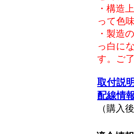
・構造上
って色
・製造
っ白に
す。ご
取付説
配線情
（購入