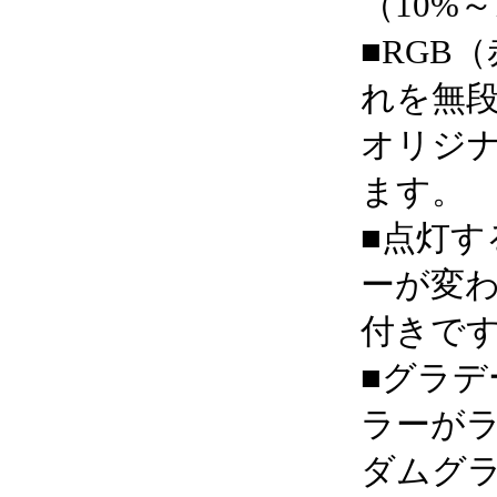
（10%
■RGB
れを無
オリジ
ます。
■点灯す
ーが変
付きで
■グラ
ラーが
ダムグ