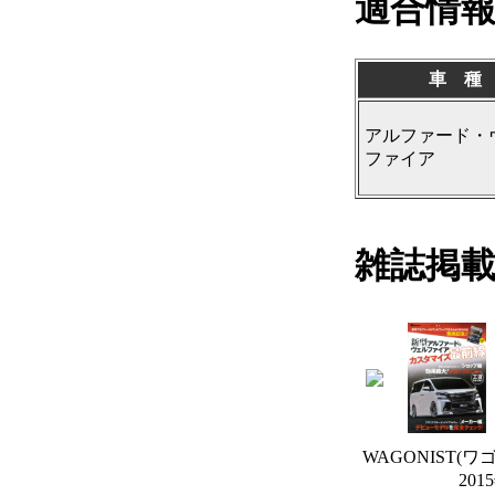
適合情
車 種
アルファード・
ファイア
雑誌掲
WAGONIST(ワ
201