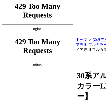
トップ
＞
30系
ア専用 フルカラ
イア専用 フルカ
30系ア
カラー
ー】