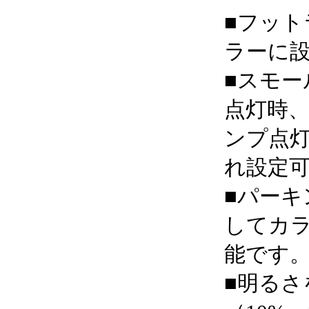
■フッ
ラーに
■スモー
点灯時
ンプ点
れ設定
■パーキ
してカ
能です
■明るさ