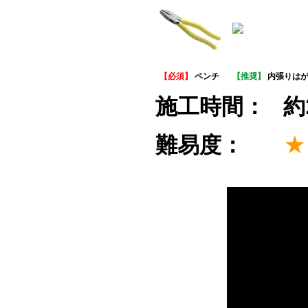
【必須】
ペンチ
【推奨】
内張りは
施工時間：
約
難易度：
★