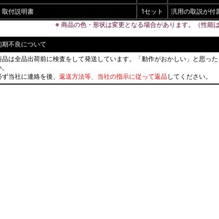
取付説明書
1セット
汎用の取説が付
※ 商品の色・形状は変更となる場合があります。（性能
初期不良について
商品は全品出荷前に検査をして発送しています。「動作がおかしい」と思った
い。
必ず当社に連絡を後、
返送方法等、当社の指示に従って返品
してください。