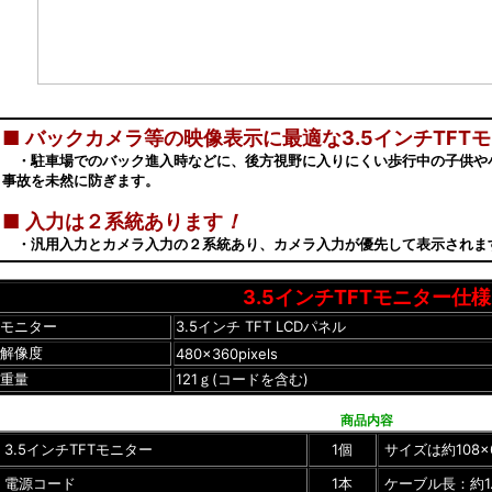
■
バックカメラ等の映像表示に最適な3.5インチTFT
・駐車場でのバック進入時などに、後方視野に入りにくい歩行中の子供や
事故を未然に防ぎます。
■
入力は２系統あります
！
・汎用入力とカメラ入力の２系統あり、カメラ入力が優先して表示されま
3.5インチTFTモニター仕様
モニター
3.5インチ TFT LCDパネル
解像度
480×360pixels
重量
121ｇ(コードを含む)
商品内容
3.5インチTFTモニター
1個
サイズは約108×
電源コード
1本
ケーブル長：約1.