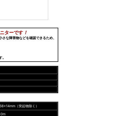
モニターです
！
小さな障害物などを確認できるため、
す。
68×14mm（突起物除く）
0m