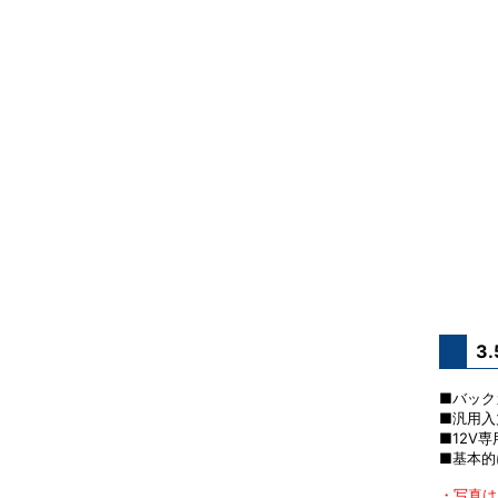
3
■バック
■汎用入
■12V
■基本的
・写真は