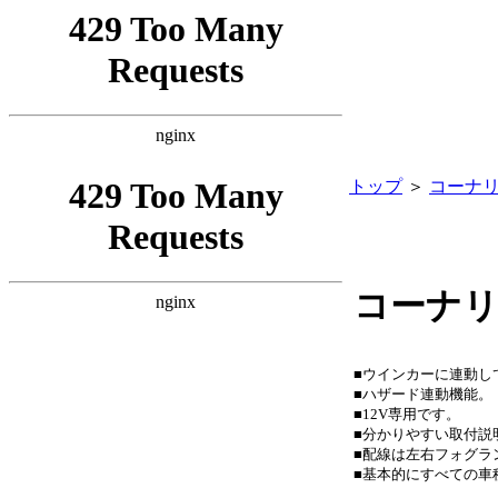
トップ
＞
コーナ
コーナ
■ウインカーに連動し
■ハザード連動機能。
■12V専用です。
■分かりやすい取付説
■配線は左右フォグラ
■基本的にすべての車