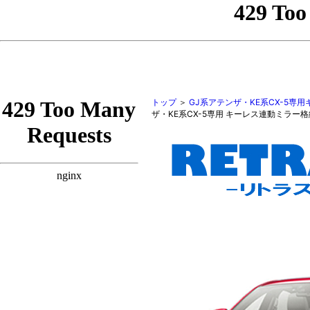
トップ
＞
GJ系アテンザ・KE系CX-5専
ザ・KE系CX-5専用 キーレス連動ミラー