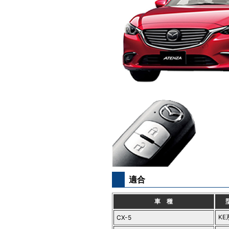
適合
車 種
KE
CX-5