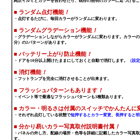
純正イルミとカラーを合わせたり、既存の照明のカラーに近づけるこ
■
ランダム点灯機能
！
・点灯するたびに、毎回カラーがランダムに変わります。
■
ランダムグラデーション機能
！
・グラデーションしながらカラーがランダムに変わります。カラーの
分）の2パターンがあります。
■
バッテリー上がり防止機能
！
・ドアを10分以上開けたままにしておくと自動で消灯します。
（設定
■
消灯機能
！
・フットランプを完全に消灯させることが出来ます。
■
フラッシュパターンもあります
！
・イベント等で最適なフラッシュパターンも3種類あります。
■
カラー・明るさは付属のスイッチでかんたんに
・それぞれ点灯している状態で
短押するとカラー変更
、
長押すると明
■
分かり易いカラー写真取付説明書付属
！
・パネルの外し方、配線の場所・色等を詳細に記載したカラー写真取
す。