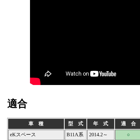
適合
車 種
型 式
年 式
適 合
eKスペース
B11A系
2014.2～
○