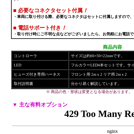
■
必要なコネクタセット付属
！
・車両に取り付ける際、必要なコネクタはセットに付属しますので、
■
電話サポート付き
！
・取り付け時にご不明な点などがございましたら、お気軽にお電話で
商品内容
コントローラ
サイズは約66×50×22mmです。
LED
フルカラーLED4本セットです。サイ
ヒューズ付き専用ハーネス
フロント用 2m x 2 リア用 2m x 2
取付説明書
分かり易く解説しています。
※ 商品の色・形状は変更となる場合があります。
▼ 主な有料オプション