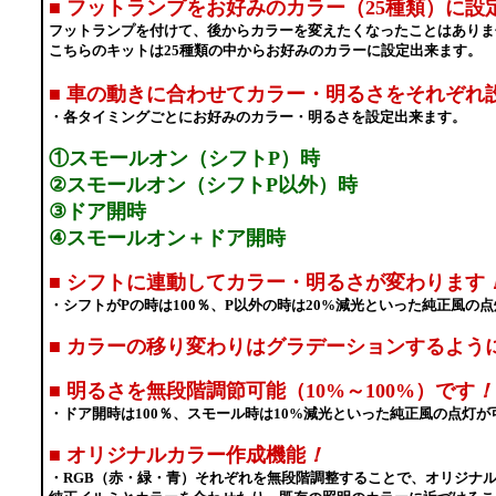
■
フットランプをお好みのカラー（25種類）に設
フットランプを付けて、後からカラーを変えたくなったことはありま
こちらのキットは25種類の中からお好みのカラーに設定出来ます。
■
車の動きに合わせてカラー・明るさをそれぞれ
・各タイミングごとにお好みのカラー・明るさを設定出来ます。
①スモールオン（シフトP）時
②スモールオン（シフトP以外）時
③ドア開時
④スモールオン＋ドア開時
■
シフトに連動してカラー・明るさが変わります
・シフトがPの時は100％、P以外の時は20%減光といった純正風の
■
カラーの移り変わりはグラデーションするよう
■
明るさを無段階調節可能（10%～100%）です
！
・ドア開時は100％、スモール時は10%減光といった純正風の点灯が
■
オリジナルカラー作成機能
！
・RGB（赤・緑・青）それぞれを無段階調整することで、オリジナ