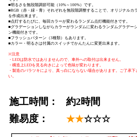
■明るさを無段階調節可能（10%～100%）です。
■RGB（赤・緑・青）それぞれを無段階調整することで、オリジナルカ
を作成出来ます。
■点灯するたびに、毎回カラーが変わるランダム点灯機能付きです。
■グラデーションしながらカラーがランダムに変わるランダムグラデー
ン機能付きです。
■フラッシュパターン（3種類）もあります。
■カラー・明るさは付属のスイッチでかんたんに変更出来ます。
※注意
・LEDは防水ではありませんので、車外への取付は出来ません。
・構造上LEDを見る向きによって色味が変わります。
・製造のバラツキにより、真っ白にならない場合があります。ご了承下
い。
施工時間：
約2時間
難易度：
★★
☆☆☆