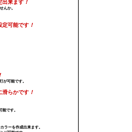
定出来ます
！
せんか。
設定可能です
！
！
点灯が可能です。
に滑らかです
！
可能です。
ルカラー
を作成出来ます。