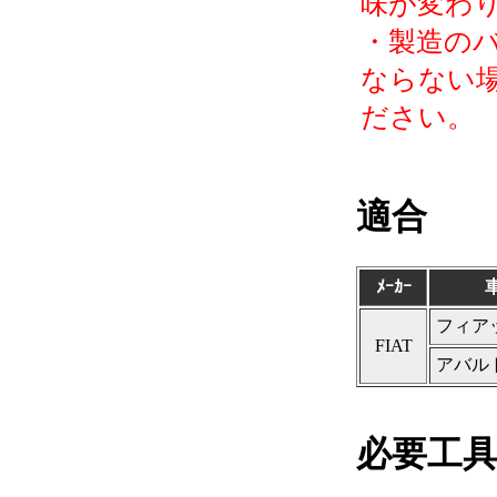
味が変わ
・製造の
ならない
ださい。
適合
ﾒｰｶｰ
フィアッ
FIAT
アバルト
必要工