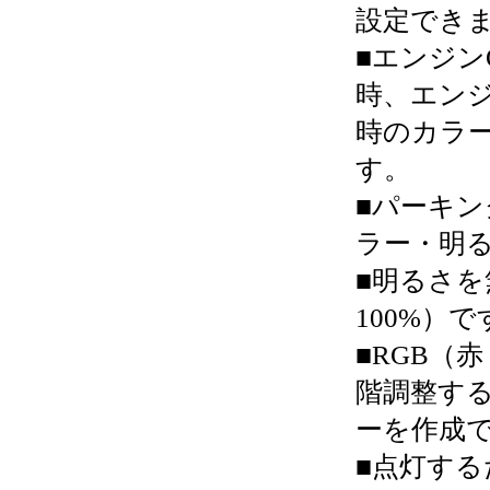
設定でき
■エンジン
時、エン
時のカラ
す。
■パーキ
ラー・明
■明るさを
100%）で
■RGB（
階調整す
ーを作成
■点灯す