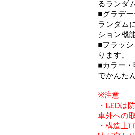
るランダ
■グラデ
ランダム
ション機
■フラッシ
ります。
■カラー
でかんた
※注意
・LEDは
車外への
・構造上L