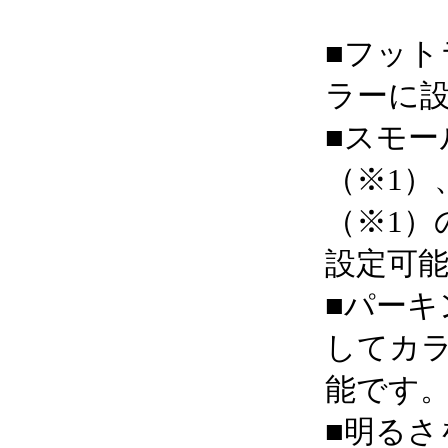
■フッ
ラーに
■スモー
（※1）
（※1）
設定可
■パーキ
してカ
能です
■明るさ