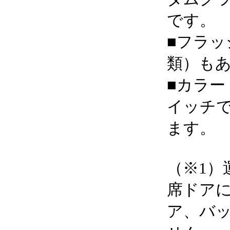
です。
■フラッ
類）も
■カラー
イッチ
ます。
（※1）
席ドア
ア、バ