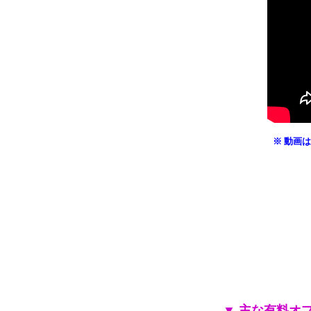
※ 動画
▼ 主な有料オ