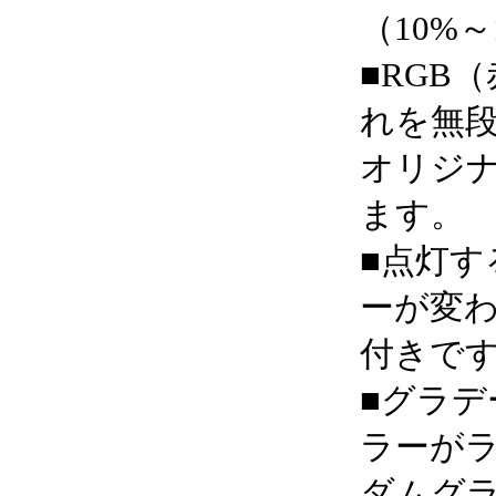
（10%
■RGB
れを無
オリジ
ます。
■点灯す
ーが変
付きで
■グラ
ラーが
ダムグ