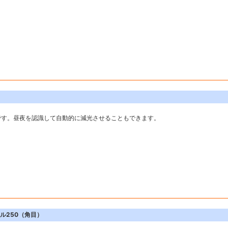
。
です。昼夜を認識して自動的に減光させることもできます。
ル250（角目）