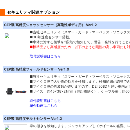
セキュリティ関連オプション
CEP製 高精度ショックセンサー（高剛性ボディ用） Ver1.2
■当社セキュリティ（スマートガード・マーベラス・ソニック
■3D加速度センサー搭載。
■車体に対する衝撃を2段階で検知して、警告・発報を行うこと
■標準品より高感度のため、以下のような剛性の高い車両にも対応
取付説明書はこちら
CEP製 高精度フィールドセンサー Ver1.0
■当社セキュリティ（スマートガード・マーベラス・ソニック
■マイクロ波で人や物の動きを検知します。検知範囲が調整で
■マイクロ波の周波数が違いますので、DEI 508Dと違い車内w
■サイズ：約45×38×21mm（突起物除く）、ケーブル長：約60
取付説明書はこちら
紹介動画はこちら
CEP製 高精度チルトセンサー Ver1.2
車の傾きを検知します。ジャッキアップしてホイールの盗難、