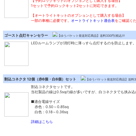
【予約ロックキットのオプションとして購入する場合】
1セットで予約ロックキット2セットに対応できます。
【オートライトキットのオプションとして購入する場合】
一部の車種に必要です。
オートライトキット適合表
をご確認く
ゴースト点灯キャンセラー
【ゆうパケット発送対応商品】送料330円(税込)!!
LEDルームランプが消灯時に薄っすら点灯するのを防止します
割込コネクタ 12個（赤6個・白6個）セット
【ゆうパケット発送対応商品】送料330
割込コネクタセットです。
当社製品の線は0.5sqの線が多いですが、白コネクタでも挟み
■適合電線サイズ
赤色：0.50～0.85sq
白色：0.18～0.36sq
詳細はこちら