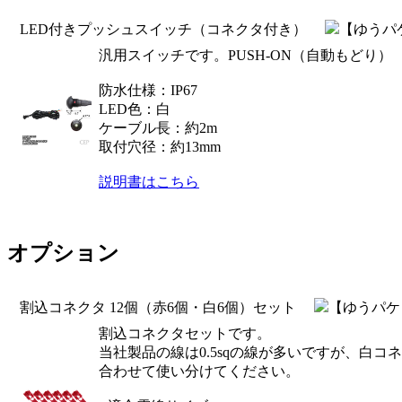
LED付きプッシュスイッチ（コネクタ付き）
【ゆうパケ
汎用スイッチです。PUSH-ON（自動もどり）
防水仕様：IP67
LED色：白
ケーブル長：約2m
取付穴径：約13mm
説明書はこちら
オプション
割込コネクタ 12個（赤6個・白6個）セット
【ゆうパケッ
割込コネクタセットです。
当社製品の線は0.5sqの線が多いですが、白
合わせて使い分けてください。