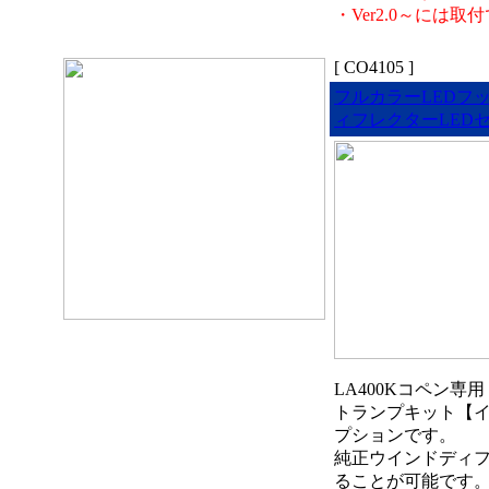
・Ver2.0～には
[ CO4105 ]
フルカラーLEDフ
ィフレクターLED
LA400Kコペン専
トランプキット【
プションです。
純正ウインドディ
ることが可能です