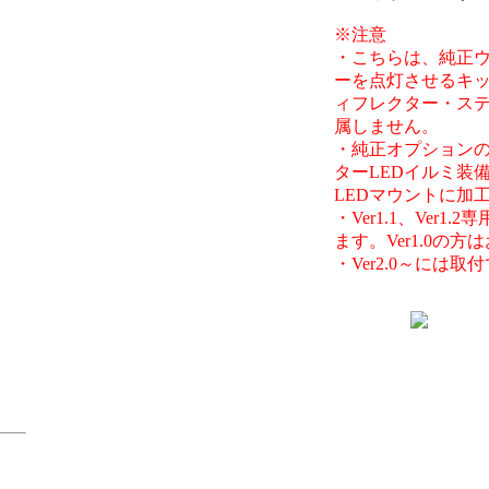
※注意
・こちらは、純正
ーを点灯させるキ
ィフレクター・ス
属しません。
・純正オプション
ターLEDイルミ装
LEDマウントに加
・Ver1.1、Ver1
ます。Ver1.0の
・Ver2.0～には