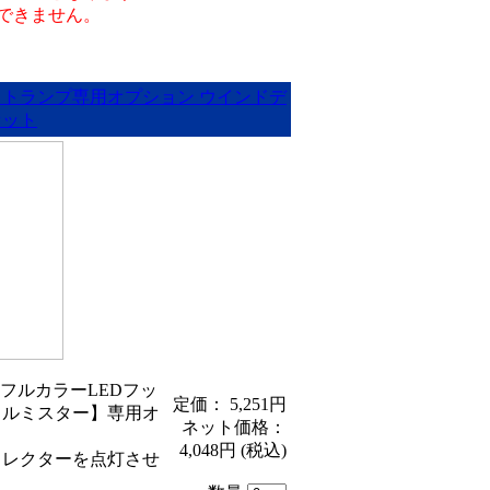
取付できません。
ットランプ専用オプション ウインドデ
セット
用 フルカラーLEDフッ
定価： 5,251円
イルミスター】専用オ
ネット価格：
4,048円
(税込)
フレクターを点灯させ
。