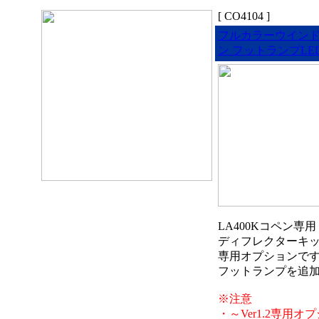
[ CO4104 ]
フルカラーウイン
ン フットランプLE
LA400Kコペン専
ディフレクターキ
専用オプションで
フットランプを追
※注意
・～Ver1.2専用