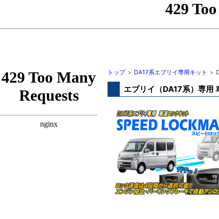
トップ
＞
DA17系エブリイ専用キット
＞ 
エブリイ（DA17系）専用