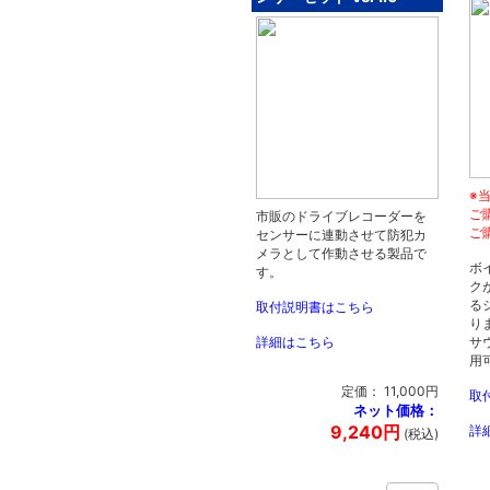
※
ご
市販のドライブレコーダーを
ご
センサーに連動させて防犯カ
メラとして作動させる製品で
ボ
す。
ク
る
取付説明書はこちら
り
詳細はこちら
サ
用
定価： 11,000円
取
ネット価格：
9,240円
詳
(税込)