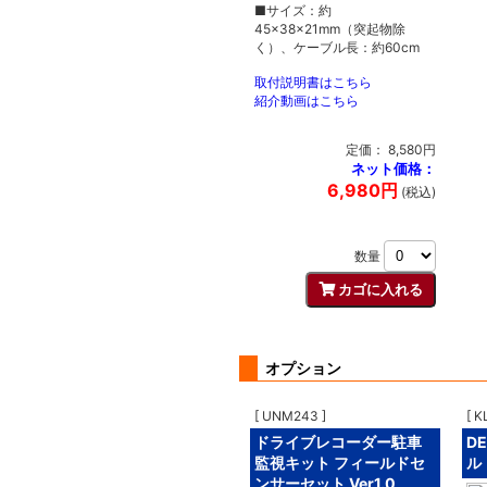
■サイズ：約
45×38×21mm（突起物除
く）、ケーブル長：約60cm
取付説明書はこちら
紹介動画はこちら
定価： 8,580円
ネット価格：
6,980円
(税込)
数量
オプション
[ UNM243 ]
[ K
ドライブレコーダー駐車
D
監視キット フィールドセ
ル
ンサーセット Ver1.0