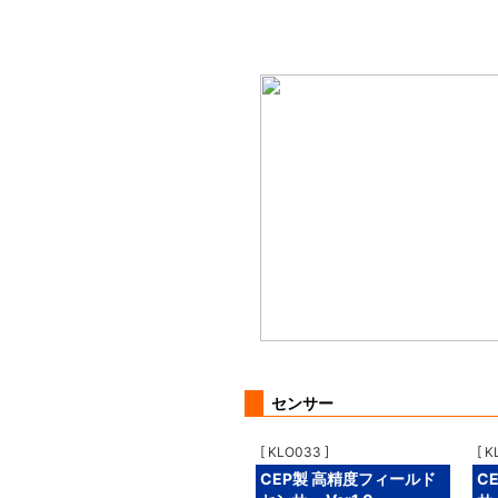
センサー
[ KLO033 ]
[ K
CEP製 高精度フィールド
C