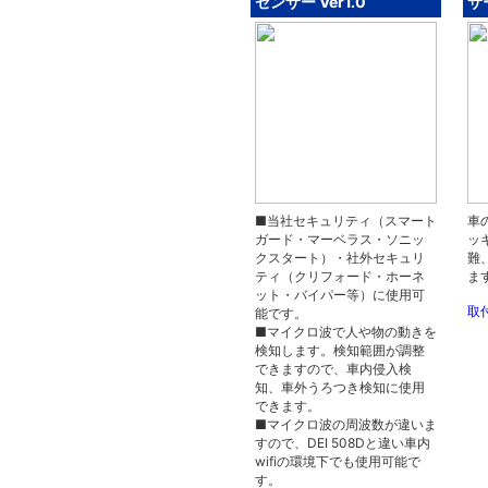
センサー Ver1.0
サー
■当社セキュリティ（スマート
車
ガード・マーベラス・ソニッ
ッ
クスタート）・社外セキュリ
難
ティ（クリフォード・ホーネ
ま
ット・バイパー等）に使用可
取
能です。
■マイクロ波で人や物の動きを
検知します。検知範囲が調整
できますので、車内侵入検
知、車外うろつき検知に使用
できます。
■マイクロ波の周波数が違いま
すので、DEI 508Dと違い車内
wifiの環境下でも使用可能で
す。