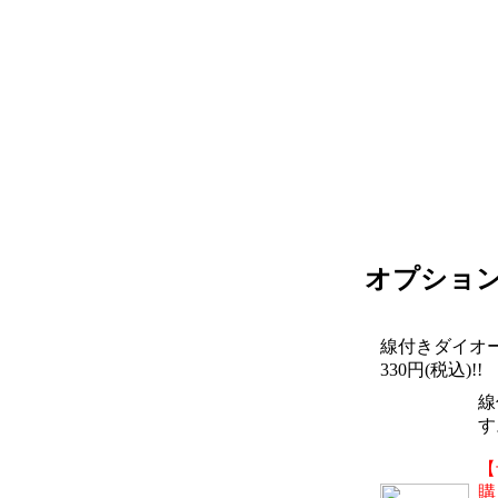
オプショ
線付きダイオ
330円(税込)!!
線
す
【
購