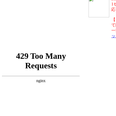
1
応
【
て
一
ッ