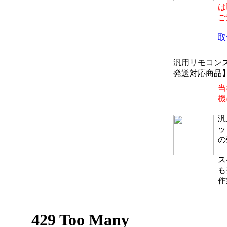
は
ご
取
汎用リモコン
発送対応商品】送
当
機
汎
ッ
の
ス
も
作