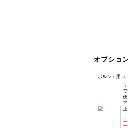
オプショ
ポルシェ用 リヤ
リ
で
便
ア
止
こ
ー