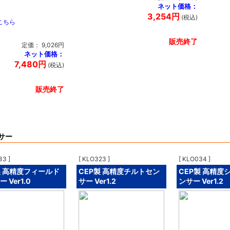
ネット価格：
3,254円
(税込)
こちら
販売終了
定価： 9,026円
ネット価格：
7,480円
(税込)
販売終了
サー
33 ]
[ KLO323 ]
[ KLO034 ]
製 高精度フィールド
CEP製 高精度チルトセン
CEP製 高精度
 Ver1.0
サー Ver1.2
ンサー Ver1.2