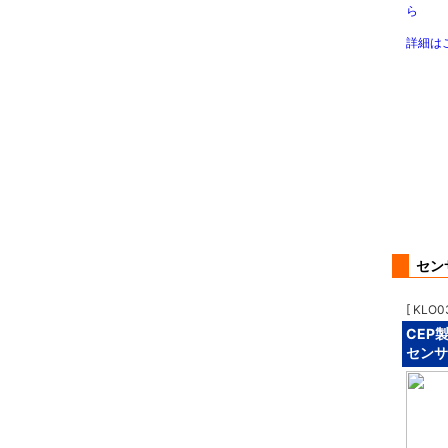
ら
詳細は
セン
[ KLO0
CEP
センサー