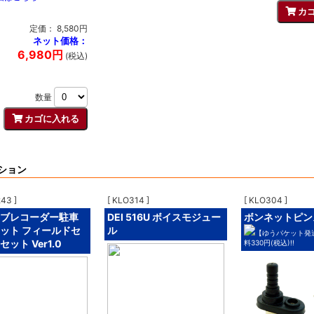
定価： 8,580円
ネット価格：
6,980円
(税込)
数量
ション
43 ]
[ KLO314 ]
[ KLO304 ]
ブレコーダー駐車
DEI 516U ボイスモジュー
ボンネットピン
ット フィールドセ
ル
【ゆうパケット発
ット Ver1.0
料330円(税込)!!