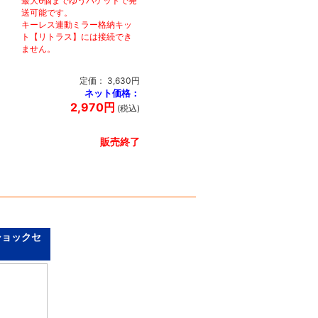
最大6個までゆうパケットで発
送可能です。
キーレス連動ミラー格納キッ
ト【リトラス】には接続でき
ません。
定価： 3,630円
ネット価格：
2,970円
(税込)
販売終了
ショックセ