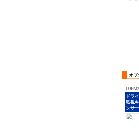
オプ
[ UNM2
ドライ
監視キ
ンサーセ