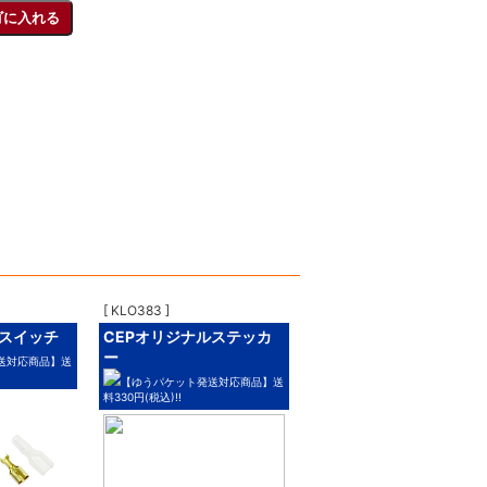
[ KLO383 ]
スイッチ
CEPオリジナルステッカ
ー
送対応商品】送
【ゆうパケット発送対応商品】送
料330円(税込)!!