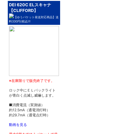
DEI 620C ELスキャナ
【CLIFFORD】
【ゆうパケット発送対応商品】送
料330円(税込)!!
※在庫限りで販売終了です。
ロック中にＥＬバックライト
が青白く点滅し威嚇します。
■消費電流（実測値）
約12.5mA（通電消灯時）
約29.7mA（通電点灯時）
動画を見る