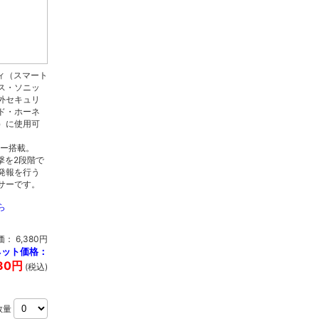
ィ（スマート
ス・ソニッ
外セキュリ
ド・ホーネ
）に使用可
サー搭載。
撃を2段階で
発報を行う
サーです。
ら
： 6,380円
ネット価格：
80円
(税込)
数量