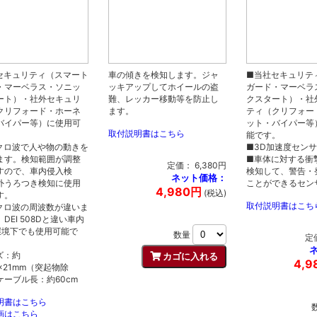
セキュリティ（スマート
車の傾きを検知します。ジャ
■当社セキュリテ
・マーベラス・ソニッ
ッキアップしてホイールの盗
ガード・マーベラ
ート）・社外セキュリ
難、レッカー移動等を防止し
クスタート）・社
クリフォード・ホーネ
ます。
ティ（クリフォー
バイパー等）に使用可
ット・バイパー等
取付説明書はこちら
。
能です。
クロ波で人や物の動きを
■3D加速度セン
ます。検知範囲が調整
■車体に対する衝
定価： 6,380円
すので、車内侵入検
検知して、警告・
ネット価格：
外うろつき検知に使用
ことができるセン
4,980円
(税込)
す。
取付説明書はこち
クロ波の周波数が違いま
DEI 508Dと違い車内
の環境下でも使用可能で
数量
定価
ズ：約
4,9
8×21mm（突起物除
ケーブル長：約60cm
明書はこちら
画はこちら