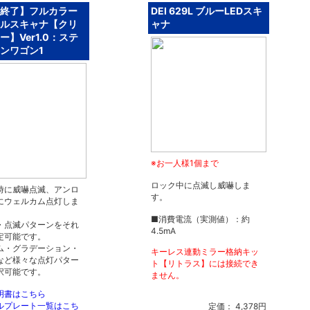
終了】フルカラー
DEI 629L ブルーLEDスキ
ルスキャナ【クリ
ャナ
ー】Ver1.0：ステ
ンワゴン1
※お一人様1個まで
ロック中に点滅し威嚇しま
時に威嚇点滅、アンロ
す。
にウェルカム点灯しま
■消費電流（実測値）：約
・点滅パターンをそれ
4.5mA
定可能です。
ム・グラデーション・
キーレス連動ミラー格納キッ
など様々な点灯パター
ト【リトラス】には接続でき
択可能です。
ません。
明書はこちら
ルプレート一覧はこち
定価： 4,378円