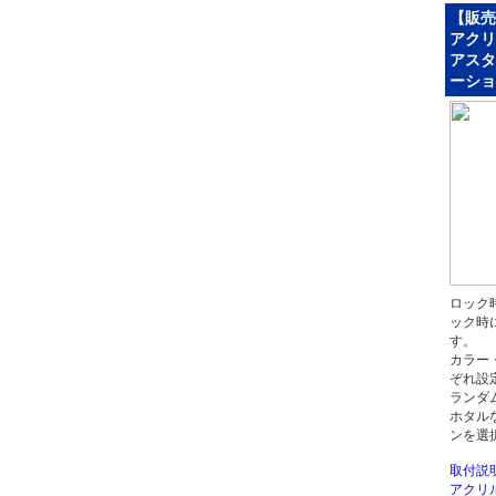
【販売
アクリ
アスタ
ーショ
ロック
ック時
す。
カラー
ぞれ設
ランダ
ホタル
ンを選
取付説
アクリ