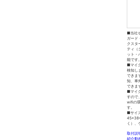
■当社
ガード
クスタ
ティ（
ット・
能です
■マイ
検知し
できま
知、車
できま
■マイ
すので、
wifi
す。
■サイ
45×3
く）、
取付説
紹介動