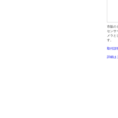
市販の
センサ
メラと
す。
取付説
詳細は