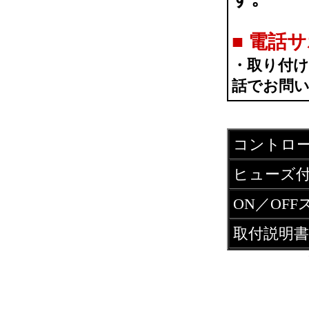
■
電話サ
・取り付
話でお問
コントロ
ヒューズ
ON／OF
取付説明書