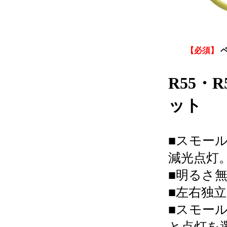
【必須】
R55・
ット
■スモー
減光点灯
■明るさ
■左右独
■スモー
と点灯を