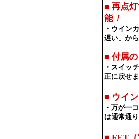
■
再点灯
能
！
・ウイン
遅い」か
■
付属の
・スイッ
正に戻せ
■
ウイン
・万が一
は通常通
■
FET