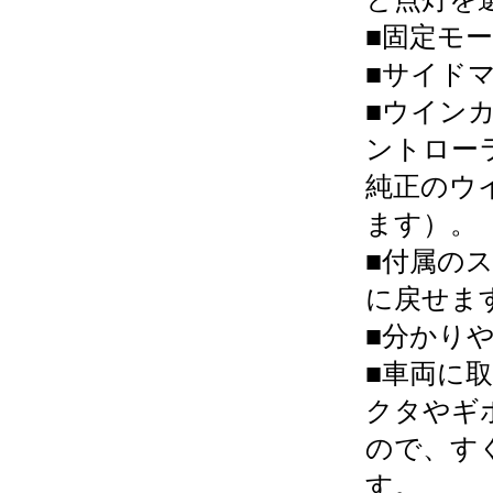
■固定モ
■サイド
■ウイン
ントロー
純正のウ
ます）。
■付属の
に戻せま
■分かり
■車両に
クタやギ
ので、す
す。