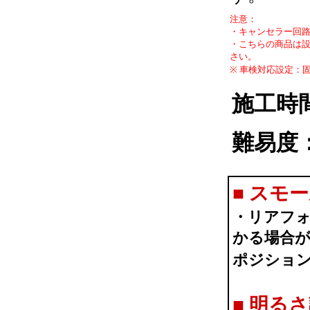
注意：
・キャンセラー回路
・こちらの商品は
さい。
※ 車検対応設定：
施工時
難易度
■
スモー
・リアフ
かる場合
ポジショ
■
明るさ