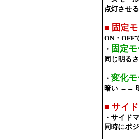
点灯させ
■
固定モ
ON・OFF
固定モ
・
同じ明る
変化モ
・
暗い ←→
■
サイド
・サイド
同時にポ