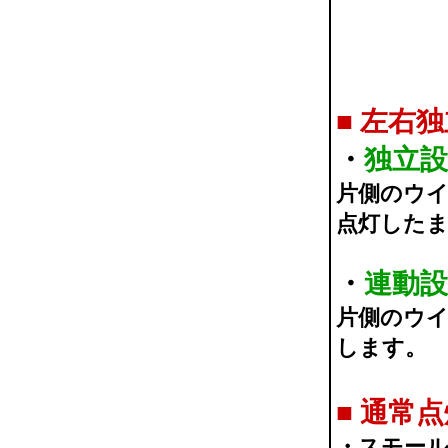
■
左右独
・
独立設
片側のウ
点灯した
・
連動設
片側のウ
します。
■
通常点
・スモール