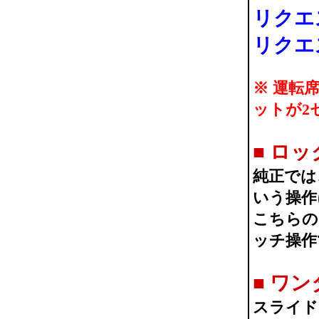
リクエ
リクエ
※ 運転
ットが2
■
ロッ
純正では
いう操作
こちらの
ッチ操作
■
ワン
スライド