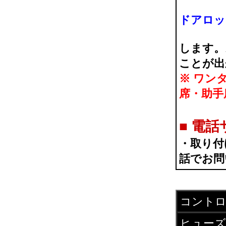
ドアロッ
します。
ことが出
※ ワン
席・助手
■
電話
・取り付
話でお問
コント
ヒューズ