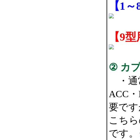
【1～
【9型
② カ
・通常
ACC
要です
こちら
です。