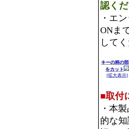
認くだ
・エン
ONま
してく
キーの柄の部
をカット
[拡大表示]
■取付
・本製
的な知