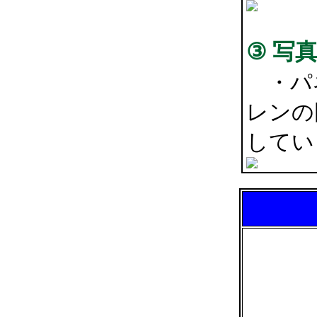
③ 写
・パネ
レンの
してい