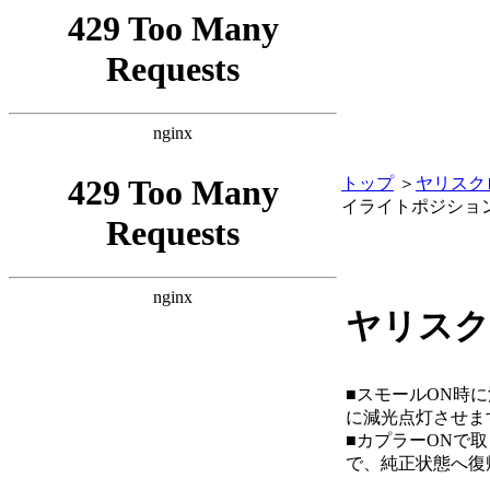
トップ
＞
ヤリスク
イライトポジショ
ヤリスク
■スモールON時
に減光点灯させま
■カプラーONで
で、純正状態へ復