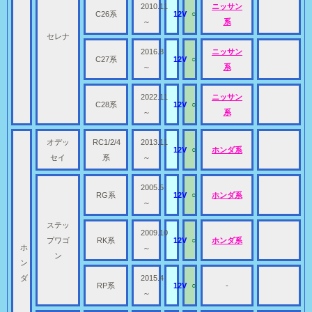
2010.11
ニッサン
C26系
12V
○
～
系
セレナ
2016.8
ニッサン
C27系
12V
○
～
系
2022.11
ニッサン
C28系
12V
○
～
系
オデッ
RC1/2/4
2013.11
12V
○
ホンダ系
セイ
系
～
2005.5
RG系
12V
○
ホンダ系
～
ステッ
2009.10
プワゴ
RK系
12V
○
ホンダ系
ホ
～
ン
ン
ダ
2015.4
RP系
12V
○
-
～