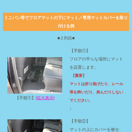
ミニバン等でフロアマットの下にマット／専用マットカバーを取り
付ける例
■２列目■
【手順①】
フロアの平らな場所にマット
を設置します。
【重要】
マットは折り曲げたり、レール
等を跨いだり、挟んだりしない
【手順①】
[拡大表示]
でください。
↓
【手順②】
マットの上にカバーを被せ、