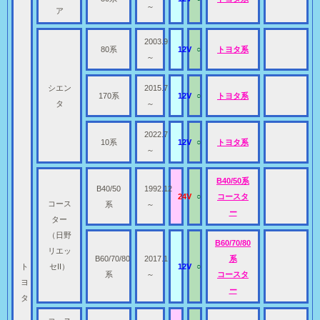
～
ア
2003.9
80系
12V
○
トヨタ系
～
シエン
2015.7
170系
12V
○
トヨタ系
タ
～
2022.7
10系
12V
○
トヨタ系
～
B40/50系
B40/50
1992.12
24V
○
コースタ
コース
系
～
ー
ター
（日野
B60/70/80
リエッ
B60/70/80
2017.1
系
ト
セII）
12V
○
系
～
コースタ
ヨ
ー
タ