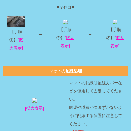
■３列目■
【手順
【手順
【手順
→
→
②】
[拡大
③】
[拡大
①】
[拡
表示]
表示]
大表示]
マットの配線処理
マットの配線は配線カバーな
どを使用して固定してくださ
い。
園児や職員がつまずかないよ
[拡大表示]
うに配線する位置に注意して
ください。