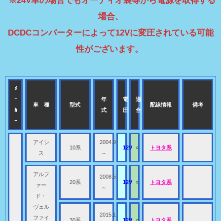
※24V車の場合でもオーディオ裏等から電源を取得する
場合、
DCDCコンバーターによって12Vに変圧されている可能
性がございます。
ﾒ
ｰ
年
電
適
車 種
型式
配線情報
備考
ｶ
式
圧
合
ｰ
アイシ
2004.9
10系
12V
○
トヨタ系
ス
～
アルフ
2008.5
20系
12V
○
トヨタ系
ァー
～
ド・
ヴェル
2015.1
ファイ
30系
12V
○
トヨタ系