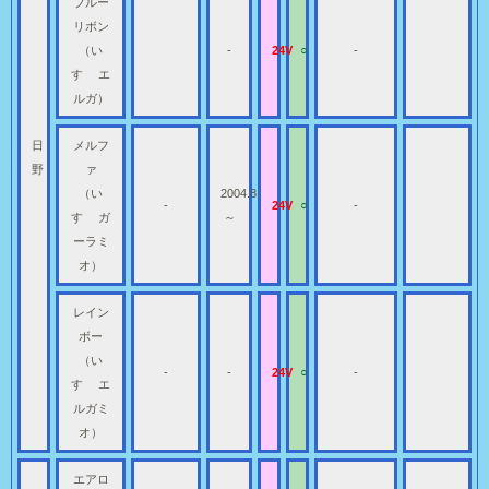
ブルー
リボン
（い
-
24V
○
-
すゞ エ
ルガ）
日
メルフ
野
ァ
（い
2004.8
-
24V
○
-
すゞ ガ
～
ーラミ
オ）
レイン
ボー
（い
-
-
24V
○
-
すゞ エ
ルガミ
オ）
エアロ