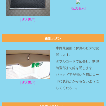
[拡大表示]
[拡大表示]
後部ボタン
車両最後部に付属のビスで設
置します。
ダブルコードで延長し、制御
装置部まで線を通します。
バックドアが開いた際にコー
ドに負荷がかからないように
[拡大表示]
してください。