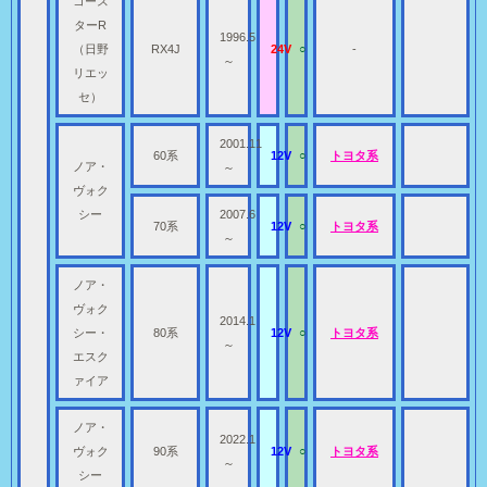
コース
ターR
1996.5
（日野
RX4J
24V
○
-
～
リエッ
セ）
2001.11
60系
12V
○
トヨタ系
ノア・
～
ヴォク
シー
2007.6
70系
12V
○
トヨタ系
～
ノア・
ヴォク
2014.1
シー・
80系
12V
○
トヨタ系
～
エスク
ァイア
ノア・
2022.1
ヴォク
90系
12V
○
トヨタ系
～
シー