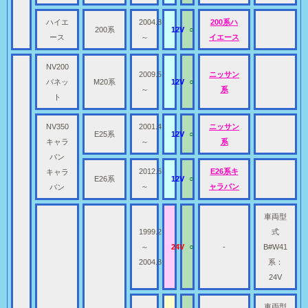
ハイエ
2004.8
200系ハ
200系
12V
○
ース
～
イエース
NV200
2009.5
ニッサン
バネッ
M20系
12V
○
～
系
ト
NV350
2001.4
ニッサン
E25系
12V
○
キャラ
～
系
バン
2012.6
E26系キ
キャラ
E26系
12V
○
～
ャラバン
バン
車両型
1999.2
式
～
24V
○
-
B#W41
2004.8
系：
24V
車両型