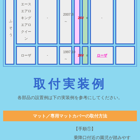
エース
エアロ
2007.8
キング
-
24V
○
-
ふ
～
エアロ
そ
クイー
う
ン
1997.10
ローザ
-
24V
○
ローザ
～
取付実装例
各部品の設置例は下の実装例を参考にしてください。
マット／専用マットカバーの取付方法
【手順①】
乗降口付近の園児が踏みやす