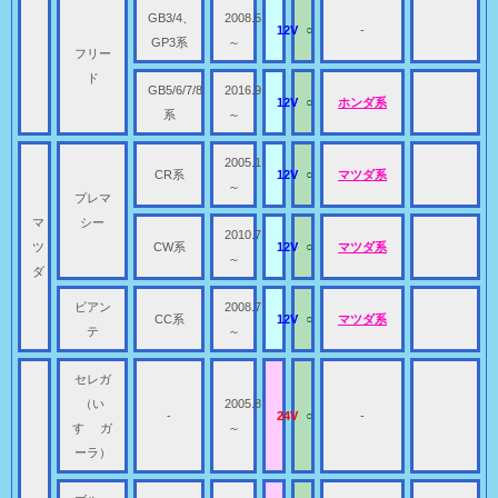
GB3/4、
2008.5
12V
○
-
GP3系
～
フリー
ド
GB5/6/7/8
2016.9
12V
○
ホンダ系
系
～
2005.1
CR系
12V
○
マツダ系
～
プレマ
マ
シー
2010.7
ツ
CW系
12V
○
マツダ系
～
ダ
ビアン
2008.7
CC系
12V
○
マツダ系
テ
～
セレガ
（い
2005.8
-
24V
○
-
すゞ ガ
～
ーラ）