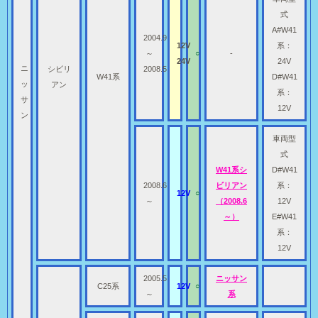
式
A#W41
2004.9
12V
系：
～
○
-
24V
24V
ニ
シビリ
2008.5
W41系
D#W41
ッ
アン
系：
サ
12V
ン
車両型
式
W41系シ
D#W41
2008.6
ビリアン
系：
12V
○
～
（2008.6
12V
～）
E#W41
系：
12V
2005.5
ニッサン
C25系
12V
○
～
系