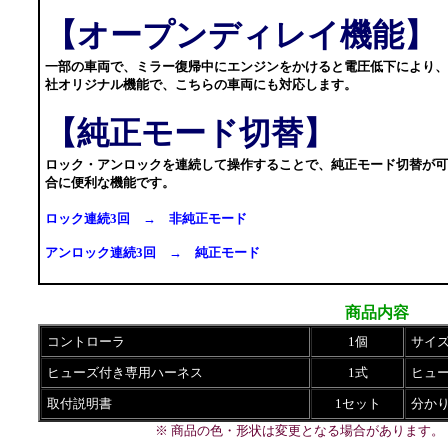
【オープンディレイ機能】
一部の車両で、ミラー復帰中にエンジンをかけると電圧低下により
社オリジナル機能で、こちらの車両にも対応します。
【純正モード切替】
ロック・アンロックを連続して操作することで、純正モード切替が
合に便利な機能です。
ロック連続3回 → 非純正モード
アンロック連続3回 → 純正モード
商品内容
コントローラ
1個
サイズ
ヒューズ付き専用ハーネス
1式
ヒュ
取付説明書
1セット
分か
※ 商品の色・形状は変更となる場合があります。