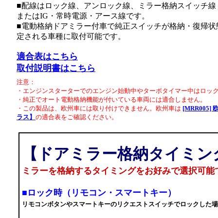
■配線はロック線、アンロック線、ミラー格納スイッチ線・
またはIG・常時電源・アース線です。
■電動格納ドアミラー付車で純正スイッチが格納・復帰状
定される車種に取付可能です。
適合表はこちら
取付説明書はこちら
注意：
・エンジンスターターでのエンジン始動中やターボタイマー中はロッ
・純正でオート電動格納機能が付いている車両には適合しません。
・この製品は、欧州車には取り付けできません。欧州車は
[MRR00
ラス】
の適合表をご確認ください。
【ドアミラー格納タイミン
ミラーを格納するタイミングをお好みで選択可能
■ロック時（リモコン・スマートキー）
リモコンボタンやスマートキーのリクエストスイッチでロックした