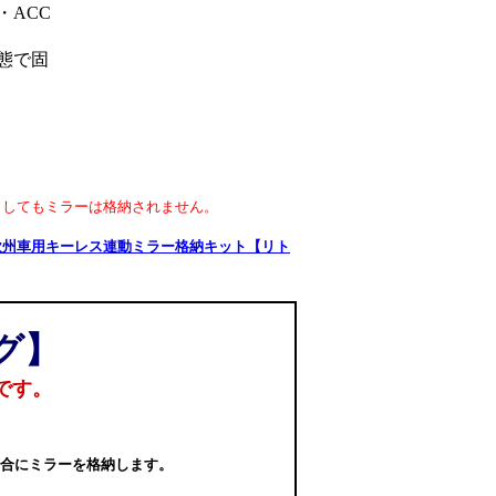
ACC
態で固
クしてもミラーは格納されません。
5] 欧州車用キーレス連動ミラー格納キット【リト
グ】
です。
場合にミラーを格納します。