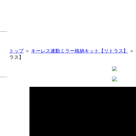
トップ
＞
キーレス連動ミラー格納キット【リトラス】
＞
ラス】