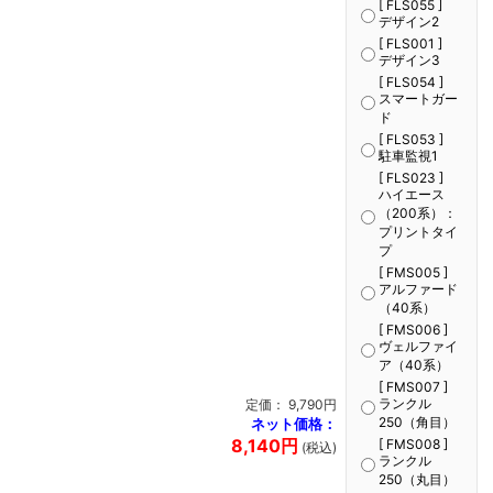
[ FLS055 ]
デザイン2
[ FLS001 ]
デザイン3
[ FLS054 ]
スマートガー
ド
[ FLS053 ]
駐車監視1
[ FLS023 ]
ハイエース
（200系）：
プリントタイ
プ
[ FMS005 ]
アルファード
（40系）
[ FMS006 ]
ヴェルファイ
ア（40系）
[ FMS007 ]
ランクル
定価： 9,790円
250（角目）
ネット価格：
8,140円
[ FMS008 ]
(税込)
ランクル
250（丸目）