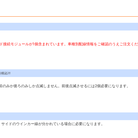
ド接続モジュールが1個含まれています。車種別配線情報をご確認のうえご注文く
込)!!
前のみか後ろのみしか点滅しません。前後点滅させるには2個必要になります。
・サイドのウインカー線が分かれている場合に必要になります。