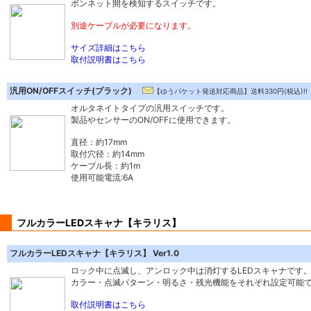
ボンネット開を検知するスイッチです。
別途ケーブルが必要になります。
サイズ詳細はこちら
取付説明書はこちら
汎用ON/OFFスイッチ(ブラック)
【ゆうパケット発送対応商品】送料330円(税込)!!
オルタネイトタイプの汎用スイッチです。
製品やセンサーのON/OFFに使用できます。
直径：約17mm
取付穴径：約14mm
ケーブル長：約1m
使用可能電流:6A
フルカラーLEDスキャナ【キラリス】
フルカラーLEDスキャナ【キラリス】 Ver1.0
ロック中に点滅し、アンロック中は消灯するLEDスキャナです
カラー・点滅パターン・明るさ・残光機能をそれぞれ設定可能
取付説明書はこちら