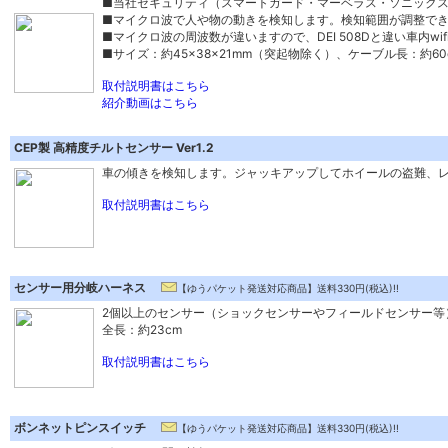
■当社セキュリティ（スマートガード・マーベラス・ソニック
■マイクロ波で人や物の動きを検知します。検知範囲が調整で
■マイクロ波の周波数が違いますので、DEI 508Dと違い車内w
■サイズ：約45×38×21mm（突起物除く）、ケーブル長：約60
取付説明書はこちら
紹介動画はこちら
CEP製 高精度チルトセンサー Ver1.2
車の傾きを検知します。ジャッキアップしてホイールの盗難、
取付説明書はこちら
センサー用分岐ハーネス
【ゆうパケット発送対応商品】送料330円(税込)!!
2個以上のセンサー（ショックセンサーやフィールドセンサー等
全長：約23cm
取付説明書はこちら
ボンネットピンスイッチ
【ゆうパケット発送対応商品】送料330円(税込)!!