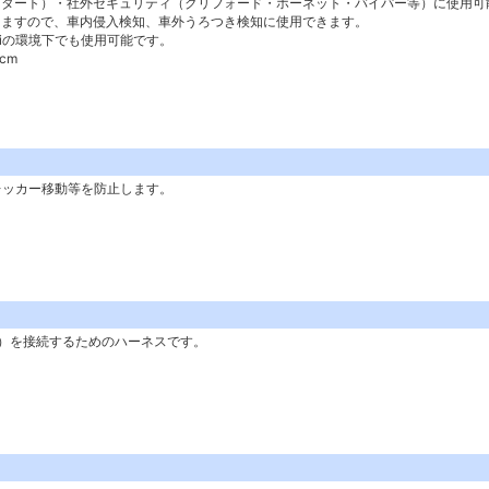
スタート）・社外セキュリティ（クリフォード・ホーネット・バイパー等）に使用可
きますので、車内侵入検知、車外うろつき検知に使用できます。
ifiの環境下でも使用可能です。
cm
レッカー移動等を防止します。
）を接続するためのハーネスです。