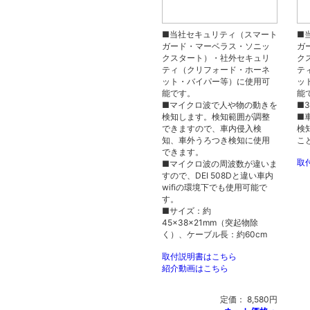
■当社セキュリティ（スマート
■
ガード・マーベラス・ソニッ
ガ
クスタート）・社外セキュリ
ク
ティ（クリフォード・ホーネ
テ
ット・バイパー等）に使用可
ッ
能です。
能
■マイクロ波で人や物の動きを
■
検知します。検知範囲が調整
■
できますので、車内侵入検
検
知、車外うろつき検知に使用
こ
できます。
取
■マイクロ波の周波数が違いま
すので、DEI 508Dと違い車内
wifiの環境下でも使用可能で
す。
■サイズ：約
45×38×21mm（突起物除
く）、ケーブル長：約60cm
取付説明書はこちら
紹介動画はこちら
定価： 8,580円