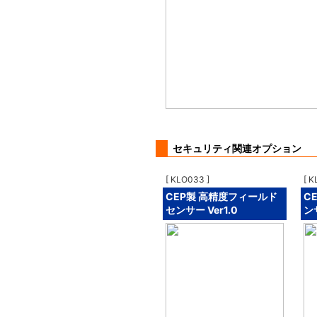
セキュリティ関連オプション
[ KLO033 ]
[ K
CEP製 高精度フィールド
C
センサー Ver1.0
ンサ