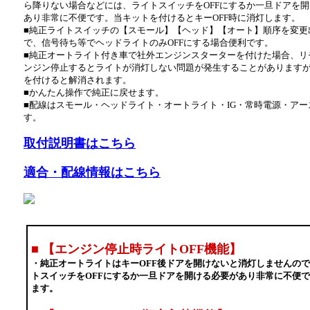
ら降りない場合などには、ライトスイッチをOFFにするか一旦ドアを
あり非常に不便です。当キットを付けるとキーOFF時に消灯します。
■純正ライトスイッチの【スモール】【ヘッド】【オート】順序を変更
で、信号待ち等でヘッドライトのみOFFにする場合便利です。
■純正オートライト付き車で社外エンジンスターターを付けた場合、リ
ンジン停止するとライトが消灯しない問題が発生することがあります
を付けると解消されます。
■かんたん操作で純正に戻せます。
■配線はスモール・ヘッドライト・オートライト・IG・常時電源・アー
す。
取付説明書はこちら
適合・配線情報はこちら
■
【エンジン停止時ライトOFF機能】
・純正オートライトはキーOFF後ドアを開けないと消灯しませんの
トスイッチをOFFにするか一旦ドアを開ける必要があり非常に不便で
ます。