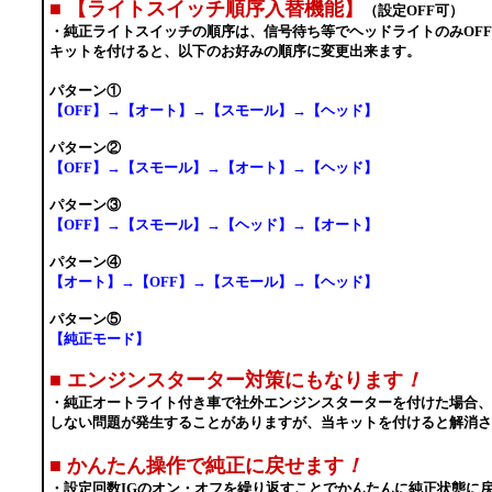
■
【ライトスイッチ順序入替機能】
（設定OFF可）
・純正ライトスイッチの順序は、信号待ち等でヘッドライトのみOF
キットを付けると、以下のお好みの順序に変更出来ます。
パターン①
【OFF】→【オート】→【スモール】→【ヘッド】
パターン②
【OFF】→【スモール】→【オート】→【ヘッド】
パターン③
【OFF】→【スモール】→【ヘッド】→【オート】
パターン④
【オート】→【OFF】→【スモール】→【ヘッド】
パターン⑤
【純正モード】
■
エンジンスターター対策にもなります
！
・純正オートライト付き車で社外エンジンスターターを付けた場合
しない問題が発生することがありますが、当キットを付けると解消さ
■
かんたん操作で純正に戻せます
！
・設定回数IGのオン・オフを繰り返すことでかんたんに純正状態に