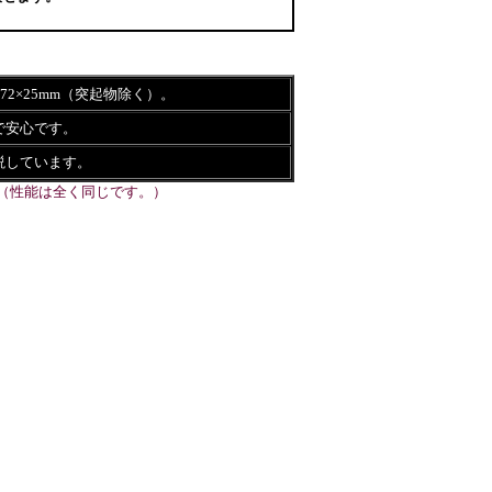
72×25mm（突起物除く）。
で安心です。
説しています。
（性能は全く同じです。）