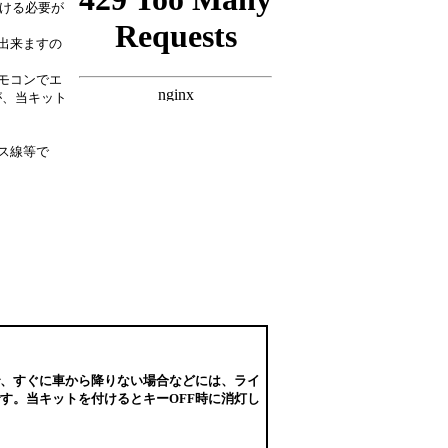
開ける必要が
出来ますの
モコンでエ
が、当キット
ス線等で
で、すぐに車から降りない場合などには、ライ
す。当キットを付けるとキーOFF時に消灯し