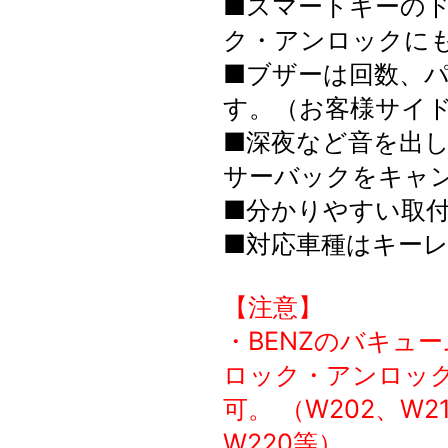
■スマートキーの
ク・アンロックに
■ブザーは回数、
す。（お客様サイ
■深夜など音を出
サーバックをキャ
■分かりやすい取
■対応車種はキー
【注意】
・BENZのバキュ
ロック・アンロッ
可。 （W202、W21
W220等）