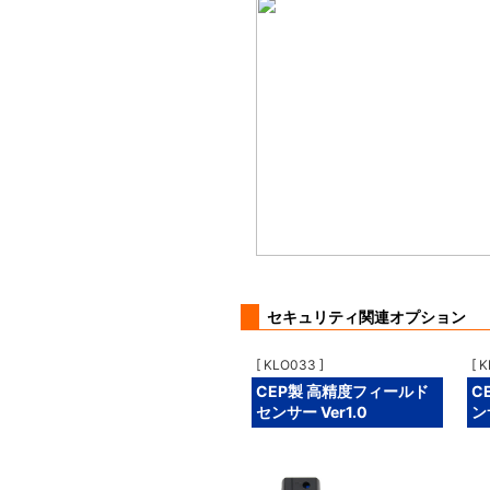
セキュリティ関連オプション
[ KLO033 ]
[ 
CEP製 高精度フィールド
C
センサー Ver1.0
ン