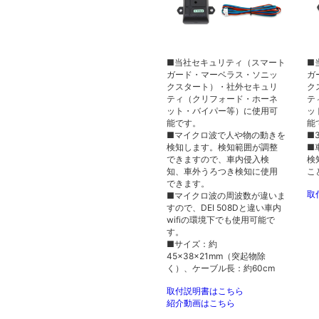
■当社セキュリティ（スマート
■
ガード・マーベラス・ソニッ
ガ
クスタート）・社外セキュリ
ク
ティ（クリフォード・ホーネ
テ
ット・バイパー等）に使用可
ッ
能です。
能
■マイクロ波で人や物の動きを
■
検知します。検知範囲が調整
■
できますので、車内侵入検
検
知、車外うろつき検知に使用
こ
できます。
取
■マイクロ波の周波数が違いま
すので、DEI 508Dと違い車内
wifiの環境下でも使用可能で
す。
■サイズ：約
45×38×21mm（突起物除
く）、ケーブル長：約60cm
取付説明書はこちら
紹介動画はこちら