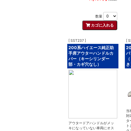
数量
[ SST237 ]
[ 
200系ハイエース純正助
2
手席アウターハンドルカ
バ
バー（キーシリンダー
（
部・カギ穴なし）
き）
当
対
タ
アウタードアハンドルがメッ
ト
キになっていない車両にオス
ク