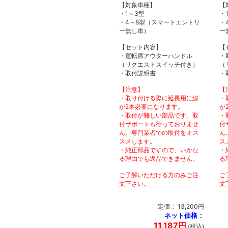
【対象車種】
【
・1～3型
・
・4～8型（スマートエントリ
・
ー無し車）
ー
【セット内容】
【
・運転席アウターハンドル
・
（リクエストスイッチ付き）
（
・取付説明書
・
【注意】
【
・取り付ける際に延長用に線
・
が2本必要になります。
が
・取付が難しい部品です。取
・
付サポートも行っておりませ
付
ん。専門業者での取付をオス
ん
スメします。
ス
・純正部品ですので、いかな
・
る理由でも返品できません。
る
ご了解いただける方のみご注
ご
文下さい。
文
定価： 13,200円
ネット価格：
11,187円
(税込)