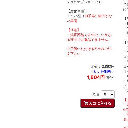
スメのオプションです。
で
に
【対象車種】
・5～8型（
助手席に鍵穴がな
【
い車両
）
・
・
【注意】
ー
・純正部品ですので、いかな
る理由でも返品できません。
【
・
ご了解いただける方のみご注
・
文下さい。
ロ
・
定価： 2,860円
コ
ネット価格：
付
・
1,804円
(税込)
・
ビ
・
数量
【
・
が
・
る