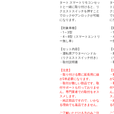
タート スマートリモコンセッ
タ
トと一緒に取り付けると、リ
ト
クエストスイッチを押すこと
ク
でロックやアンロックが可能
で
になります。
に
【対象車種】
【
・1～3型
・
・4～8型（スマートエントリ
・
ー無し車）
ー
【セット内容】
【
・運転席アウターハンドル
・
（リクエストスイッチ付き）
（
・取付説明書
・
【注意】
【
・取り付ける際に延長用に線
・
が2本必要になります。
が
・取付が難しい部品です。取
・
付サポートも行っておりませ
付
ん。専門業者での取付をオス
ん
スメします。
ス
・純正部品ですので、いかな
・
る理由でも返品できません。
る
ご了解いただける方のみご注
ご