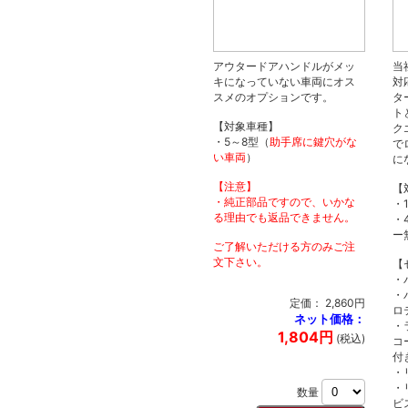
アウタードアハンドルがメッ
当
キになっていない車両にオス
対
スメのオプションです。
タ
ト
【対象車種】
ク
・5～8型（
助手席に鍵穴がな
で
い車両
）
に
【注意】
【
・純正部品ですので、いかな
・
る理由でも返品できません。
・
ー
ご了解いただける方のみご注
文下さい。
【
・
・
定価： 2,860円
ロ
ネット価格：
・
1,804円
(税込)
コ
付
・
・
数量
ビ