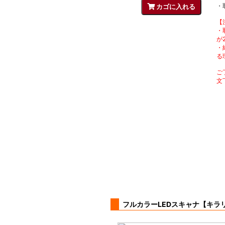
・
【
・
が
・
る
ご
文
フルカラーLEDスキャナ【キラ