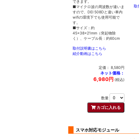
できます。
取
■マイクロ波の周波数が違いま
すので、DEI 508Dと違い車内
wifiの環境下でも使用可能で
す。
■サイズ：約
45×38×21mm（突起物除
く）、ケーブル長：約60cm
取付説明書はこちら
紹介動画はこちら
定価： 8,580円
ネット価格：
6,980円
(税込)
数量
スマホ対応モジュール