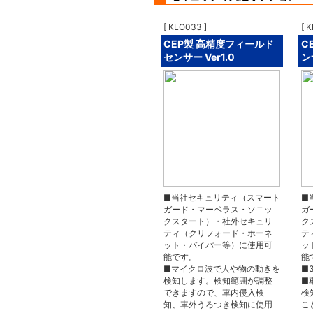
[ KLO033 ]
[ 
CEP製 高精度フィールド
C
センサー Ver1.0
ン
■当社セキュリティ（スマート
■
ガード・マーベラス・ソニッ
ガ
クスタート）・社外セキュリ
ク
ティ（クリフォード・ホーネ
テ
ット・バイパー等）に使用可
ッ
能です。
能
■マイクロ波で人や物の動きを
■
検知します。検知範囲が調整
■
できますので、車内侵入検
検
知、車外うろつき検知に使用
こ