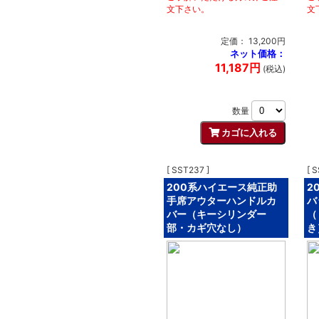
文下さい。
文
定価： 13,200円
ネット価格：
11,187円
(税込)
数量
[ SST237 ]
[ 
200系ハイエース純正助
2
手席アウターハンドルカ
バ
バー（キーシリンダー
（
部・カギ穴なし）
き）