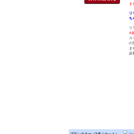
ま
リ
ち
リ
4
ス
の
ま
必
ブランクキー（2本 / セット）