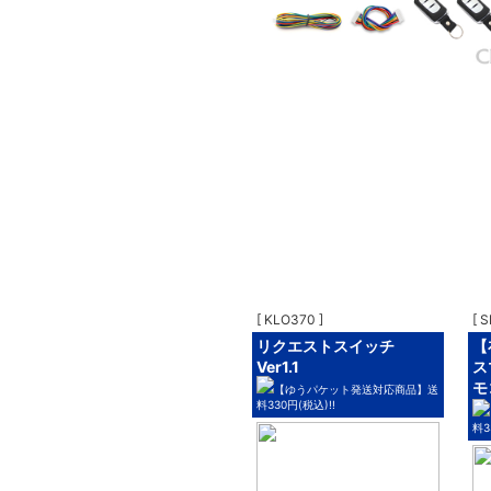
[ KLO370 ]
[ 
リクエストスイッチ
【
Ver1.1
ス
モ
【ゆうパケット発送対応商品】送
料330円(税込)!!
料3