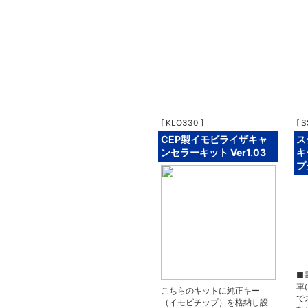
[ KLO330 ]
[ 
CEP製イモビライザキャ
ス
ンセラーキット Ver1.03
キ
プ
■
車
こちらのキットに純正キー
で
（イモビチップ）を格納し設