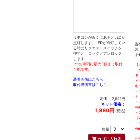
リモコンが近くにあるとLEDが
点灯します。LEDが点灯してい
当
る時にリクエストスイッチを
製
押すと、ロック／アンロック
ま
します。
1つの車両に最大3個まで取付
【
可能です。
・
キー
装着画像はこちら
・
取付説明書はこちら
キー
・
ト
定価： 2,541円
・
ネット価格：
Ve
1,980円
(税込)
・
（V
・
Ve
数量
※