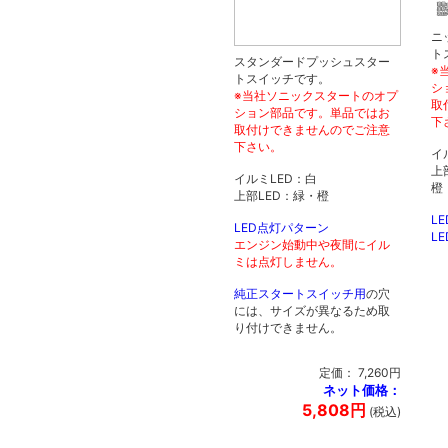
ニ
ト
スタンダードプッシュスター
※
トスイッチです。
シ
※当社ソニックスタートのオプ
取
ション部品です。単品ではお
下
取付けできませんのでご注意
下さい。
イ
上
イルミLED：白
橙
上部LED：緑・橙
L
LED点灯パターン
L
エンジン始動中や夜間にイル
ミは点灯しません。
純正スタートスイッチ用
の穴
には、サイズが異なるため取
り付けできません。
定価： 7,260円
ネット価格：
5,808円
(税込)