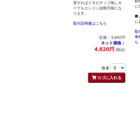
動
置すればイモビチップ無しキ
に
ーでもエンジン始動可能にな
ります。
■
に
取付説明書はこちら
取
車
定価： 5,940円
ら
ネット価格：
4,620円
(税込)
数量