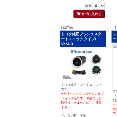
数量
[ SST401 ]
[ 
トヨタ純正プッシュスタ
ス
ートスイッチ タイプI
ー
Ver4.0
トヨタ純正スタートスイッチ
です。
ス
※当社ソニックスタートのオプ
で
ション部品です。単品ではお
※
取付けできませんのでご注意
シ
下さい。
取
下
イルミLED：薄緑